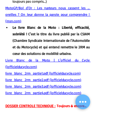
toujours pas compris…)
MotoGP/Bol d’Or : Les rupteurs nous cassent les … 
oreilles ? On leur donne la parole pour comprendre ! 
(
msn.com
)
Le livre Blanc de la Moto : Liberté, efficacité, 
sobriété ! 
C’est le titre du livre publié par la CSIAM 
(Chambre Syndicale Internationale de l’Automobile 
et du Motocycle) et qui entend remettre le 2RM au 
cœur des solutions de mobilité urbaine.
Livre Blanc de la Moto | L'officiel du Cycle 
(
lofficielducycle.com
)
livre_blanc_2rm_partie1.pdf (
lofficielducycle.com
)
livre_blanc_2rm_partie2.pdf (
lofficielducycle.com
)
livre_blanc_2rm_partie3.pdf (
lofficielducycle.com
)
livre_blanc_2rm_partie4.pdf (
lofficielducycle.com
)
DOSSIER CONTROLE TECHNIQUE :
 Toujours & encore…