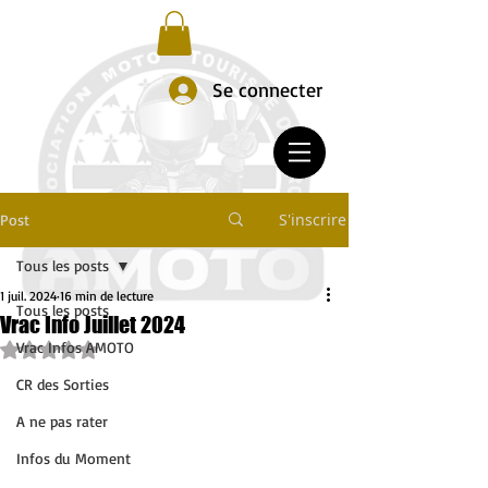
Se connecter
S'inscrire
Post
Tous les posts
1 juil. 2024
16 min de lecture
Tous les posts
Vrac Info Juillet 2024
Vrac Infos AMOTO
Noté NaN étoiles sur 5.
CR des Sorties
A ne pas rater
Infos du Moment