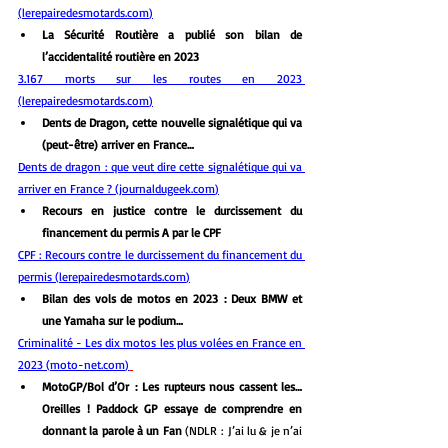
(
lerepairedesmotards.com
)
La Sécurité Routière a publié son bilan de 
l’accidentalité routière en 2023
3.167 morts sur les routes en 2023 
(
lerepairedesmotards.com
)
Dents de Dragon, cette nouvelle signalétique qui va 
(peut-être) arriver en France…
Dents de dragon : que veut dire cette signalétique qui va 
arriver en France ? (
journaldugeek.com
)
Recours en justice contre le durcissement du 
financement du permis A par le CPF
CPF : Recours contre le durcissement du financement du 
permis (
lerepairedesmotards.com
)
Bilan des vols de motos en 2023 : Deux BMW et 
une Yamaha sur le podium…
Criminalité - Les dix motos les plus volées en France en 
2023 (
moto-net.com
)
MotoGP/Bol d’Or : Les rupteurs nous cassent les…
Oreilles ! Paddock GP essaye de comprendre en 
donnant la parole à un Fan 
(NDLR : J’ai lu & je n’ai 