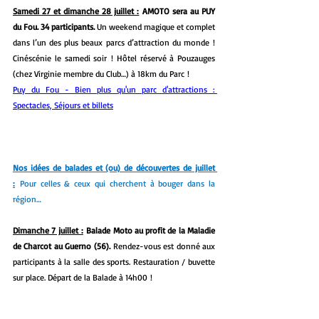
Samedi 27 et dimanche 28 juillet :
 AMOTO sera au PUY 
du Fou. 34 participants. 
Un weekend magique et complet 
dans l’un des plus beaux parcs d’attraction du monde ! 
Cinéscénie le samedi soir ! Hôtel réservé à Pouzauges 
(chez Virginie membre du Club…) à 18km du Parc !
Puy du Fou - Bien plus qu'un parc d'attractions : 
Spectacles, Séjours et billets
Nos idées de balades et (ou) de découvertes de juillet 
:
Pour celles & ceux qui cherchent à bouger dans la 
région… 
Dimanche 7 juillet :
 Balade Moto au profit de la Maladie 
de Charcot au Guerno (56).
 Rendez-vous est donné aux 
participants à la salle des sports. Restauration / buvette 
sur place. Départ de la Balade à 14h00 !