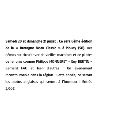
Samedi 20 et dimanche 21 juillet :
 Ce sera 6ème édition 
de la « Bretagne Moto Classic » à Plouay (56)
. Des 
démos sur circuit avec de vieilles machines et de pilotes 
de renoms comme Philippe MONNERET - Guy BERTIN – 
Bernard FAU et bien d’autres ! Un évènement 
incontournable dans la région ! Cette année, ce seront 
les motos anglaises qui seront à l’honneur ! Entrée 
5,00€