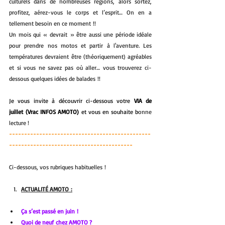
culturels dans de nombreuses régions, alors sortez, 
profitez, aérez-vous le corps et l’esprit… On en a 
tellement besoin en ce moment !!
Un mois qui « devrait » être aussi une période idéale 
pour prendre nos motos et partir à l'aventure. Les 
températures devraient être (théoriquement) agréables 
et si vous ne savez pas où aller… vous trouverez ci-
dessous quelques idées de balades !!
Je vous invite à découvrir ci-dessous votre 
VIA de 
juillet (Vrac INFOS AMOTO) 
et vous en souhaite b
onne 
lecture !
-----------------------------------------------
-----------------------------------------
Ci-dessous, vos rubriques habituelles !
ACTUALITÉ AMOTO :
Ça s’est passé en juin !
Quoi de neuf chez AMOTO ?