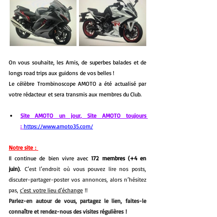
On vous souhaite, les Amis, de superbes balades et de 
longs road trips aux guidons de vos belles !
Le célèbre Trombinoscope AMOTO a été actualisé par 
votre rédacteur et sera transmis aux membres du Club.
Site AMOTO un jour, Site AMOTO toujours 
: 
https://www.amoto35.com/
Notre site : 
Il continue de bien vivre avec 
172 membres (+4 en 
juin)
.
C’est l’endroit où vous pouvez lire nos posts, 
discuter-partager-poster vos annonces, alors n’hésitez 
pas, 
c’est votre lieu d’échange
 !!
Parlez-en autour de vous, partagez le lien, faites-le 
connaître et rendez-nous des visites régulières !