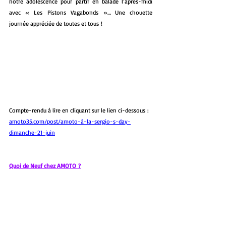
notre adolescence pour partir en balade l’après-midi 
avec « Les Pistons Vagabonds »… Une chouette 
journée appréciée de toutes et tous !
Compte-rendu à lire en cliquant sur le lien ci-dessous :
amoto35.com/post/amoto-à-la-sergio-s-day-
dimanche-21-juin
Quoi de Neuf chez AMOTO ?