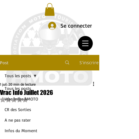
Se connecter
S'inscrire
Post
Tous les posts
1 juil.
20 min de lecture
Tous les posts
Vrac Info Juillet 2026
Vrac Infos AMOTO
Noté NaN étoiles sur 5.
CR des Sorties
A ne pas rater
Infos du Moment