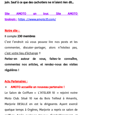
juin. Sauf à ce que des cachotiers ne m’aient rien dit…
Site AMOTO un jour, Site AMOTO 
toujours :
https ://
www.amoto35.com/
Notre site : 
Il compte 
230 membres
C’est l’endroit où vous pouvez lire nos posts et les 
commenter, discuter-partager, alors n’hésitez pas, 
c’est votre lieu d’échange
 !!
Parlez-en autour de vous, faites-le connaître, 
commentez nos articles, et rendez-nous des visites 
régulières !
Actu Partenaires :
AMOTO accueille un nouveau partenaire !
Le Salon de Coiffure « L’ATELIER 10 » rejoint notre 
Moto Club. Situé 10 rue du Bois Teilleul à Amanlis, 
Marjorie DESILLE en est la dirigeante. Ayant exercé 
quelque temps à Orgères, Marjorie a repris ce salon de 