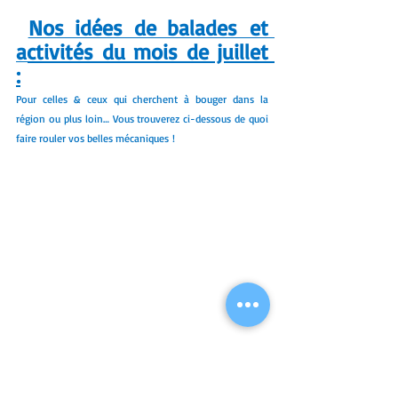
Nos idées de balades et 
activités du mois de juillet 
:
Pour celles & ceux qui cherchent à bouger dans la 
région ou plus loin… Vous trouverez ci-dessous de quoi 
faire rouler vos belles mécaniques !
Samedi 4 juillet :
 « La Bielle Journée » d’Anjou 
Moto Club (2
 édition) à Bouillé-Ménard (49). 
ème
Préparez-vous pour une journée 100% moto et 