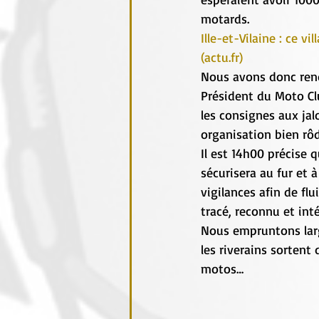
motards.
Ille-et-Vilaine : ce v
(
actu.fr
)
Nous avons donc rend
Président du Moto Cl
les consignes aux jal
organisation bien rô
Il est 14h00 précise 
sécurisera au fur et 
vigilances afin de fl
tracé, reconnu et int
Nous empruntons lar
les riverains sortent
motos…