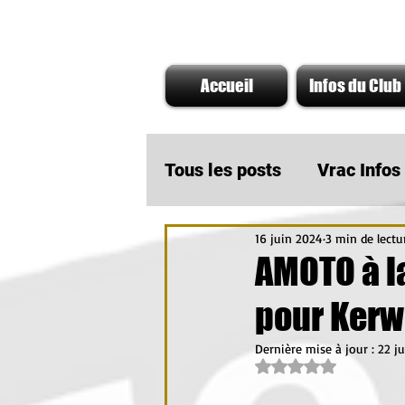
Accueil
Infos du Club
Tous les posts
Vrac Info
16 juin 2024
3 min de lectu
A ne pas rater
Infos
AMOTO à l
pour Kerw
Actu Partenaire AMOTO
Dernière mise à jour :
22 j
Noté NaN étoiles su