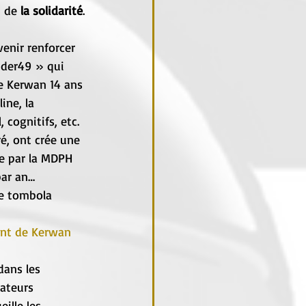
 de 
la solidarité
.
enir renforcer 
ider49 » qui 
de Kerwan 14 ans 
ne, la 
cognitifs, etc. 
ré, ont crée une 
ge par la MDPH 
par an…
de tombola 
ent de Kerwan 
dans les 
ateurs 
ille les 