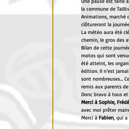
Une pause est faite a
la commune de Taillis
Animations, marché de
clôtureront la journée
La météo aura été cl
chemin, le gros des 
Bilan de cette journé
motos qui sont venues
été atteint, les orga
édition. Il n’est jam
sont nombreuses… Ceri
remis aux parents de
Donc bravo à tous et
Merci à Sophie, Frédé
avec moi prêter mains
Merci à 
Fabien
, qui a