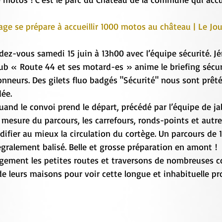
illage se prépare à accueillir 1000 motos au château | Le Jou
ez-vous samedi 15 juin à 13h00 avec l’équipe sécurité. J
ub « Route 44 et ses motard-es » anime le briefing sécur
onneurs. Des gilets fluo badgés "Sécurité" nous sont prêté
dée.
quand le convoi prend le départ, précédé par l’équipe de ja
à mesure du parcours, les carrefours, ronds-points et autre
uidifier au mieux la circulation du cortège. Un parcours de 
égralement balisé. Belle et grosse préparation en amont ! 
gement les petites routes et traversons de nombreuses
 de leurs maisons pour voir cette longue et inhabituelle p