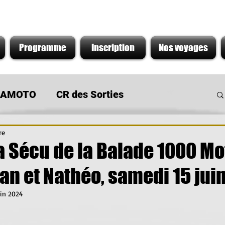
Programme
Inscription
Nos voyages
s AMOTO
CR des Sorties
re
 du Moment
Sortie de concession
a Sécu de la Balade 1000 Mo
an et Nathéo, samedi 15 jui
uin 2024
r 5.