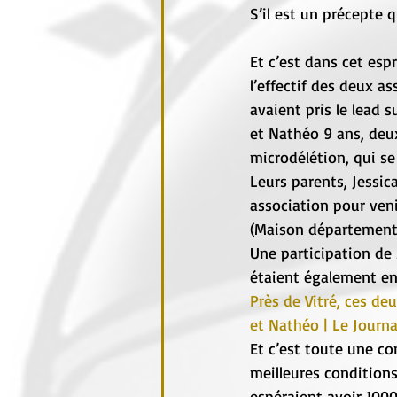
S’il est un précepte 
Et c’est dans cet es
l’effectif des deux a
avaient pris le lead 
et Nathéo 9 ans, deux
microdélétion, qui se
Leurs parents, Jessic
association pour veni
(Maison départementa
Une participation de
étaient également en
Près de Vitré, ces de
et Nathéo | Le Journal
Et c’est toute une com
meilleures conditions
espéraient avoir 1000