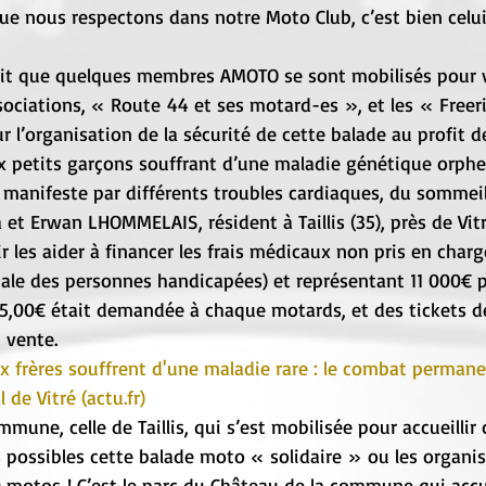
que nous respectons dans notre Moto Club, c’est bien celui
prit que quelques membres AMOTO se sont mobilisés pour v
ssociations, « Route 44 et ses motard-es », et les « Freer
sur l’organisation de la sécurité de cette balade au profit 
 petits garçons souffrant d’une maladie génétique orpheli
 manifeste par différents troubles cardiaques, du sommeil, 
a et Erwan LHOMMELAIS, résident à Taillis (35), près de Vit
r les aider à financer les frais médicaux non pris en char
le des personnes handicapées) et représentant 11 000€ 
 5,00€ était demandée à chaque motards, et des tickets 
 vente.
ux frères souffrent d'une maladie rare : le combat perman
 de Vitré (
actu.fr
)
mune, celle de Taillis, qui s’est mobilisée pour accueillir 
 possibles cette balade moto « solidaire » ou les organis
 motos ! C’est le parc du Château de la commune qui accue