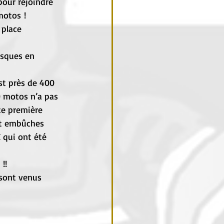
pour rejoindre 
motos ! 
 place 
asques en 
st près de 400 
0 motos n’a pas 
te première 
 et embûches 
 qui ont été 
!!
 sont venus 