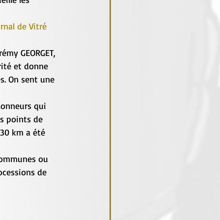
rnal de Vitré 
érémy GEORGET, 
ité et donne 
s. On sent une 
lonneurs qui 
s points de 
130 km a été 
 communes ou 
rocessions de 