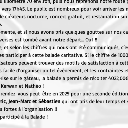
u kilomètre 70 environ, puis nous reprenons notre route 
 vers 17h45. Le public est nombreux pour voir arriver les 
 créateurs nocturne, concert gratuit, et restauration sur
.
émente, et si nous avons pris quelques gouttes sur nos c
averses est tombé avant notre départ… Ouf !!
e, et selon les chiffres qui nous ont été communiqués, c’e
 participer à cette balade caritative. Si le chiffre de 100
nisateurs peuvent trouver des motifs de satisfaction à cet
ais facile d’organiser un tel évènement, et les contraintes
se sur le gâteau, la balade a permis de récolter 4022,00€
 Kerwan et Nathéo !
 rendez-vous peut-être en 2025 pour une seconde édition 
ric, Jean-Marc et Sébastien
 qui ont pris de leur temps et
 fortes à l’organisation !! 
 participé à la Balade !