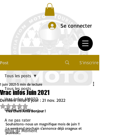
Se connecter
S'inscrire
Post
Tous les posts
1 juin 2021
5 min de lecture
Tous les posts
Vrac infos Juin 2021
Vrac Infos AMOTO
Dernière mise à jour :
21 nov. 2022
Noté NaN étoiles sur 5.
CR des Sorties
Très chers Amis Bonjour !
A ne pas rater
Souhaitons-nous un magnifique mois de juin !!
Le weekend prochain s'annonce déjà orageux et 
Infos du Moment
pluvieux...