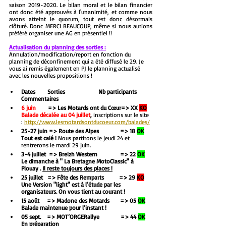
saison 2019-2020. Le bilan moral et le bilan financier 
ont donc été approuvés à l'unanimité, et comme nous 
avons atteint le quorum, tout est donc désormais 
clôturé. Donc MERCI BEAUCOUP, même si nous aurions 
préféré organiser une AG en présentiel !!  
Actualisation du planning des sorties :
Annulation/modification/report en fonction du 
planning de déconfinement qui a été diffusé le 29. Je 
vous ai remis également en PJ le planning actualisé 
avec les nouvelles propositions !
Dates        Sorties                      Nb participants    
Commentaires
6 juin     
   => Les Motards ont du Cœur=> XX 
KO
Balade décalée au 04 juillet
, 
inscriptions sur le site  
: 
http://www.lesmotardsontducoeur.com/balades/
25-27 juin => Route des Alpes 
=> 18 
OK
Tout est calé ! 
Nous partirons le jeudi 24 et 
rentrerons le mardi 29 juin. 
3-4 juillet  => Breizh Western 
=> 22 
OK
Le dimanche à " La Bretagne MotoClassic" à 
Plouay . 
Il reste toujours des places !
25 juillet   => Fête des Remparts
=>
29 
KO
Une Version "light" est à l’étude par les 
organisateurs. On vous tient au courant !
15 août     => Madone des Motards  
=>
05
OK
Balade maintenue pour l’instant !
05 sept.    => MOT’ORGERallye 
=> 44
OK
En préparation