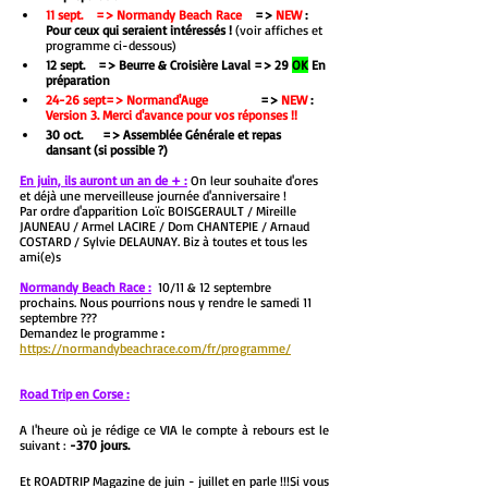
11 sept.    => Normandy Beach Race
    => 
NEW
 : 
Pour ceux qui seraient intéressés !
 (voir affiches et 
programme ci-dessous)
12 sept.    => Beurre & Croisière Laval
=> 29 
OK
 En 
préparation
24-26 sept=> Normand'Auge
                => 
NEW
 : 
Version 3. Merci d'avance pour vos réponses !!
30 oct.      => Assemblée Générale et repas 
dansant
(si possible ?)
En juin, ils auront un an de + :
 On leur souhaite d'ores 
et déjà une merveilleuse journée d'anniversaire ! 
Par ordre d'apparition Loïc BOISGERAULT / Mireille 
JAUNEAU / Armel LACIRE / Dom CHANTEPIE / Arnaud 
COSTARD / Sylvie DELAUNAY. Biz à toutes et tous les 
ami(e)s 
Normandy Beach Race :
10/11 & 12 septembre 
prochains.
Nous pourrions nous y rendre le samedi 11 
septembre ??? 
Demandez le programme 
:
https://normandybeachrace.com/fr/programme/
Road Trip en Corse :
A l'heure où je rédige ce VIA le compte à rebours est le 
suivant : 
-370 jours.
Et ROADTRIP Magazine de juin - juillet en parle !!!Si vous 