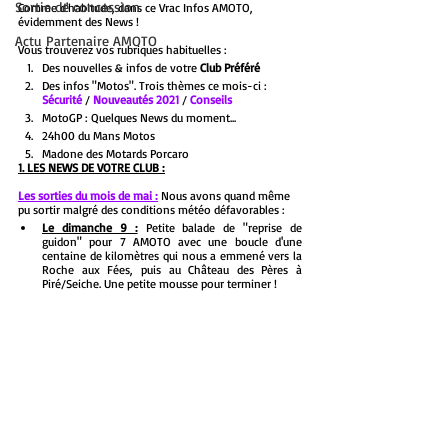
Sortie de concession
Comme d'habitude, dans ce Vrac Infos AMOTO, 
évidemment des News ! 
Actu Partenaire AMOTO
Vous trouverez vos rubriques habituelles :
Des nouvelles & infos de votre 
Club Préféré
Des infos "Motos". Trois thèmes ce mois-ci : 
Sécurité
 / 
Nouveautés 2021
 / 
Conseils
MotoGP : Quelques News du moment...
24h00 du Mans Motos
Madone des Motards Porcaro
1. LES NEWS DE VOTRE CLUB :
Les sorties du mois de mai :
 Nous avons quand même 
pu sortir malgré des conditions météo défavorables :
Le dimanche 9 :
 Petite balade de "reprise de 
guidon" pour 7 AMOTO avec une boucle d'une 
centaine de kilomètres qui nous a emmené vers la 
Roche aux Fées, puis au Château des Pères à 
Piré/Seiche. Une petite mousse pour terminer !