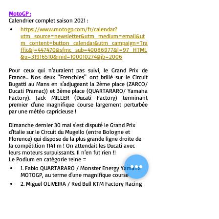
MotoGP :
Calendrier complet saison 2021 : 
https://www.motogp.com/fr/calendar?
utm_source=newsletter&utm_medium=email&ut
m_content=button_calendar&utm_campaign=Tra
ffic&j=447470&sfmc_sub=40086977&l=97_HTML
&u=31916510&mid=100010274&jb=2006
Pour ceux qui n'auraient pas suivi, le Grand Prix de 
France... Nos deux "Frenchies" ont brillé sur le Circuit 
Bugatti au Mans en s'adjugeant la 2ème place (ZARCO/ 
Ducati Pramac)) et 3ème place (QUARTARARO/ Yamaha 
Factory). Jack MILLER (Ducati Factory) terminant 
premier d'une magnifique course largement perturbée 
par une météo capricieuse !
Dimanche dernier 30 mai s'est disputé le Grand Prix 
d'Italie sur le Circuit du Mugello (entre Bologne et 
Florence) qui dispose de la plus grande ligne droite de 
la compétition 1141 m ! On attendait les Ducati avec 
leurs moteurs surpuissants. Il n'en fut rien !!
Le Podium en catégorie reine = 
1. Fabio QUARTARARO / Monster Energy Yamaha 
MOTOGP, au terme d'une magnifique course
2. Miguel OLIVEIRA / Red Bull KTM Factory Racing
3. Joan MIR / Team Suzuki ECSTAR
Johann ZARCO finit quant à lui 4ème et premier du clan 
Ducati !