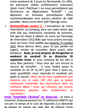
notre weekend de 3 jours en Normandie. En effet, 
les prévisions météo extrêmement mauvaises 
(pluie /vent /fraîcheur ) ne nous permettaient pas 
d'entrevoir un déplacement "PLAISIR" ! Les 
déjeuners en terrasses promettaient d'être 
cauchemardesques avec aucune solution de repli 
possible... Nous avons donc jeté l'éponge mais...
Normand'Auge version 3 :
 L'annulation de notre 
réservation au Camping, pour une autre raison que 
celle liée aux restrictions sanitaires du moment, 
fait que j'ai réussi à obtenir un avoir sur l'acompte 
de réservation (552,00€) que nous avions envoyé, 
mais cet avoir n'est valable que 
jusqu'au 31 octobre 
2021
. Nous devons donc, pour ne pas perdre cet 
argent, recaler de nouvelles dates avant cette 
échéance . 
Aussi, je vous propose de réorganiser ce 
weekend du vendredi 24 au dimanche 26 
septembre inclus
. Je vous remercie de me dire si 
vous êtes partants ! Pour ceux qui ont encore la 
chance de travailler , il vous faudra poser le 
vendredi 24 en CP ou RTT pour faire 3 jours ou, 
autre possibilité, nous rejoindre le vendredi soir 
après le travail... 
Merci de me faire rapidement une 
réponse sur le sujet SVP afin que je puisse 
(re)bloquer l'ensemble des réservations dans les 
meilleurs délais ! Ceux qui n'étaient pas inscrits 
initialement peuvent bien évidemment se 
manifester !
Votes "Assemblée Générale" en distanciel :
Je tiens à
remercier chaleureusement les 57 adhérents AMOTO qui 
ont pris le temps et le soin de répondre à la demande 
du bureau en votant par mail afin de clôturer notre 