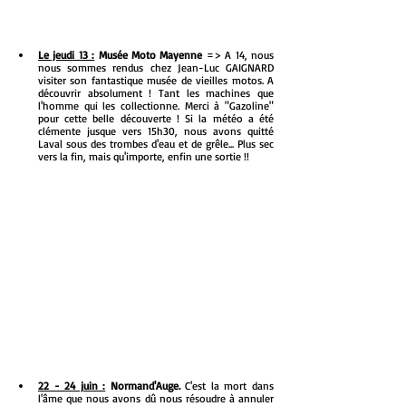
Le jeudi 13 :
 Musée Moto Mayenne
 => A 14, nous 
nous sommes rendus chez Jean-Luc GAIGNARD 
visiter son fantastique musée de vieilles motos. A 
découvrir absolument ! Tant les machines que 
l'homme qui les collectionne. Merci à "Gazoline" 
pour cette belle découverte ! Si la météo a été 
clémente jusque vers 15h30, nous avons quitté 
Laval sous des trombes d'eau et de grêle... Plus sec 
vers la fin, mais qu'importe, enfin une sortie !!
22 - 24 juin :
 Normand'Auge. 
C'est la mort dans 
l'âme que nous avons dû nous résoudre à annuler 