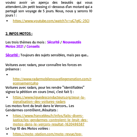
voulez avoir un aperçu des beautés qui vous 
attendent...Un petit teasing ci-dessous d'un motard qui a 
partagé son voyage de 5 jours. Nous, nous y serons 10 
jours ! :
https://www.youtube.com/watch?v=uG7gIG-25CI
2. INFOS MOTOS :
Les trois thèmes du mois : 
Sécurité
 / 
Nouveautés 
Motos 2021
 / 
Conseils
Sécurité :
 Toujours des sujets sensibles, mais pas que...
Voitures avec radars, pour connaître les forces en 
présence : 
http://www.radarmobilenouvellegeneration.com/r
ecensement.php
Voitures avec radars, pour les rendre "identifiables" 
signez la pétition en cours (moi, c'est fait !) : 
https://www.liguedesconducteurs.org/pour-la-
signalisation-des-voitures-radars
Les motos font du bruit dans le Vercors... Les 
Gendarmes contrôlent...Résultats : 
https://www.francebleu.fr/infos/faits-divers-
justice/les-gendarmes-controlent-le-bruit-des-
motos-dans-le-vercors-resultat-1620496587
Le Top 10 des Motos volées : 
https://moto-station.com/moto-revue/top-