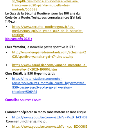
10/top10-des-motos-et-scooters-voles-en-
france-en-2020-par-la-mutuelle-des-
motards/506588
Le Quiz de la Sécurité Routière, pour les 100 ans du 
Code de la Route. Testez vos connaissances (j'ai fait 
11/14...) : 
https://www.securite-routiere.gouv.fr/les-
medias/nos-quiz/le-grand-quiz-de-la-securite-
routiere
Nouveautés 2021 :
Chez 
Yamaha
, la nouvelle petite sportive la
 R7
 :
http://www.lerepairedesmotards.com/actualites/2
021/sportive-yamaha-yzf-r7-photos.php
https://www.caradisiac.com/yamaha-presente-la-
nouvelle-r7-2021-190016.htm
Chez 
Ducati
, la 950 Hypermotard :
https://moto-station.com/moto-
revue/nouveautes-moto/la-ducati-hypermotard-
950-passe-euro5-et-la-sp-en-version-
tricolore/506445
Conseils :
 Sources CASIM
Comment déplacer sa moto sans moteur et sans risque :
https://www.youtube.com/watch?v=PkzD_bXTFD8
 Comment incliner sa moto :
https://www.youtube.com/watch?v=xpc_BZXXHJE