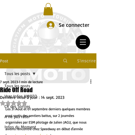
Se connecter
S'inscrire
Post
Tous les posts
7 sept. 2023
1 min de lecture
Tous les posts
Ride Off Road
Vrac Infos AMOTO
Dernière mise à jour :
14 sept. 2023
Noté NaN étoiles sur 5.
CR des Sorties
Les 31 Aout et 01 septembre derniers quelques membres 
sont sortis des sentiers battus, sur 2 journées 
A ne pas rater
organisées par ESM pilotage de Julien JAGU, que nous 
Infos du Moment
avions rencontré chez Speedway en début d'année 