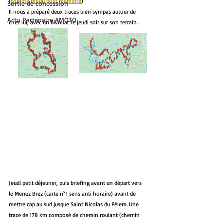
(
compte rendu pour mémoire
)
Sortie de concession
Il nous a préparé deux traces bien sympas autour de 
Actu Partenaire AMOTO
chez lui, avec un bivouac le jeudi soir sur son terrain.
Jeudi petit déjeuner, puis briefing avant un départ vers 
le Menez Brez (carte n°1 sens anti horaire) avant de 
mettre cap au sud jusque Saint Nicolas du Pélem. Une 
trace de 178 km composé de chemin roulant (chemin 