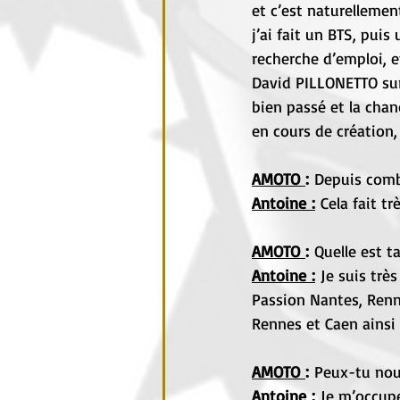
et c’est naturelleme
j’ai fait un BTS, pui
recherche d’emploi, e
David PILLONETTO sur 
bien passé et la cha
en cours de création,
AMOTO 
:
 Depuis comb
Antoine :
 Cela fait t
AMOTO 
:
 Quelle est t
Antoine :
 Je suis tr
Passion Nantes, Renn
Rennes et Caen ainsi
AMOTO 
:
 Peux-tu nou
Antoine :
 Je m’occupe