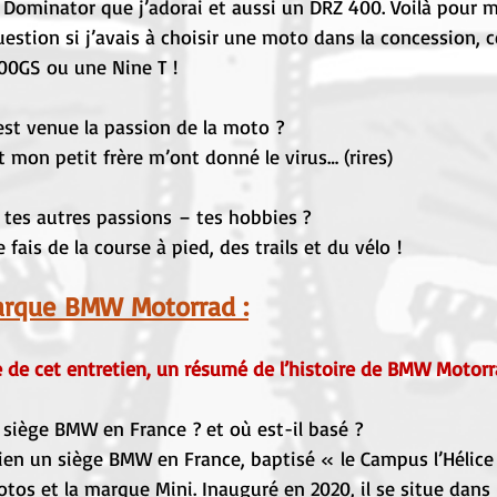
n Dominator que j’adorai et aussi un DRZ 400. Voilà pour 
estion si j’avais à choisir une moto dans la concession, ce
00GS ou une Nine T !
st venue la passion de la moto ?
 mon petit frère m’ont donné le virus… (rires)
 tes autres passions – tes hobbies ?
e fais de la course à pied, des trails et du vélo !
arque
BMW Motorrad :
te de cet entretien, un résumé de l’histoire de BMW Motor
un siège BMW en France ? et où est-il basé ?
 bien un siège BMW en France, baptisé « le Campus l’Hélic
otos et la marque Mini. Inauguré en 2020, il se situe dans