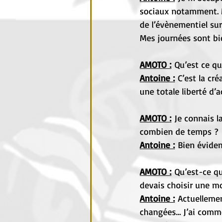
sociaux notamment. Ma
de l’évènementiel sur
Mes journées sont bie
AMOTO :
 Qu’est ce qu
Antoine :
C’est la cr
une totale liberté d’
AMOTO :
 Je connais 
combien de temps ?
Antoine :
Bien évide
AMOTO :
 Qu’est-ce q
devais choisir une mo
Antoine :
Actuellemen
changées… J’ai comme