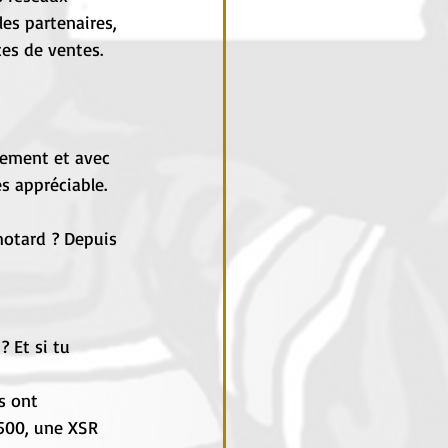
es partenaires, 
ces de ventes. 
èrement et avec 
s appréciable.
motard ? Depuis 
 Et si tu 
s ont 
500, une XSR 