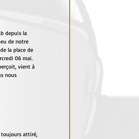
b depuis la 
peu de notre 
e la place de 
rcredi 06 mai.
erçoit, vient à 
us nous 
toujours attiré, 