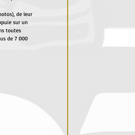
otos), de leur 
ppuie sur un 
ns toutes 
us de 7 000 