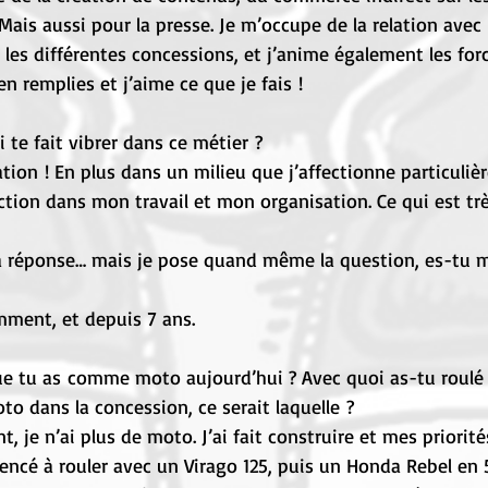
is aussi pour la presse. Je m’occupe de la relation avec l
 les différentes concessions, et j’anime également les for
n remplies et j’aime ce que je fais !
i te fait vibrer dans ce métier ?
éation ! En plus dans un milieu que j’affectionne particuli
action dans mon travail et mon organisation. Ce qui est trè
la réponse… mais je pose quand même la question, es-tu 
mment, et depuis 7 ans.
ue tu as comme moto aujourd’hui ? Avec quoi as-tu roulé ?
to dans la concession, ce serait laquelle ?
t, je n’ai plus de moto. J’ai fait construire et mes priorité
ncé à rouler avec un Virago 125, puis un Honda Rebel en 