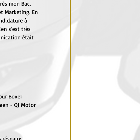
près mon Bac, 
et Marketing. En 
ndidature à 
en s’est très 
nication était 
our Boxer 
aen - QJ Motor 
s réseaux 