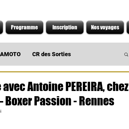
Programme
Inscription
Nos voyages
s AMOTO
CR des Sorties
 du Moment
Sortie de concession
 avec Antoine PEREIRA, ch
– Boxer Passion - Rennes
i
r 5.