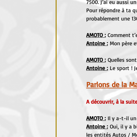
7500. J’ai eu aussi u
Pour répondre à ta qu
probablement une 13
AMOTO :
 Comment t’e
Antoine :
Mon père et
AMOTO :
 Quelles sont
Antoine :
Le sport ! J
Parlons de la M
A découvrir, à la sui
AMOTO :
 Il y a-t-il 
Antoine :
Oui, il y a
les entités Autos / M