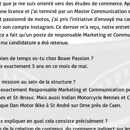
nt que je me suis orienté vers des études de commerce. A
s une licence et j’ai terminé par un Master Communication 
t passionné de motos, j’ai pris l’initiative d’envoyé ma ca
son compte Instagram. Ce dernier m’a reçu, notre entreti
nce a fait qu’un poste de responsable Marketing et Commu
 ma candidature a été retenue.
ien de temps es-tu chez Boxer Passion ?
rès exactement 5 ans en ce mois de mai.
a mission au sein de la structure ?
ès exactement Responsable Marketing et Communication p
es et St-Brieuc. Mais aussi Indian Motorcycle Rennes et C
 que Dan Motor Bike à St André sur Orne près de Caen.
s expliquer en quoi cela consiste précisément ?
 de la création de contenus, du commerce indirect sur le