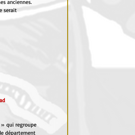
mes anciennes. 
 serait 
rad
e » qui regroupe 
 le département 