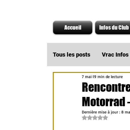
Accueil
Infos du Club
Tous les posts
Vrac Info
7 mai
19 min de lecture
A ne pas rater
Infos
Rencontre
Motorrad 
Actu Partenaire AMOTO
Dernière mise à jour :
8 ma
Noté NaN étoiles su