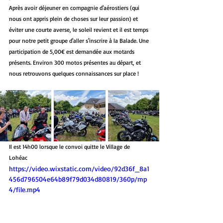
Après avoir déjeuner en compagnie d'aérostiers (qui 
nous ont appris plein de choses sur leur passion) et 
éviter une courte averse, le soleil revient et il est temps 
pour notre petit groupe d'aller s'inscrire à la Balade. Une 
participation de 5,00€ est demandée aux motards 
présents. Environ 300 motos présentes au départ, et 
nous retrouvons quelques connaissances sur place !
Il est 14h00 lorsque le convoi quitte le Village de 
Lohéac 
https://video.wixstatic.com/video/92d36f_8a1
456d796504e64b89f79d034d80819/360p/mp
4/file.mp4