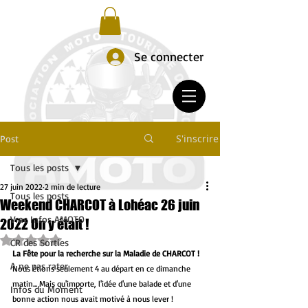
Se connecter
S'inscrire
Post
Tous les posts
27 juin 2022
2 min de lecture
Tous les posts
Weekend CHARCOT à Lohéac 26 juin
Vrac Infos AMOTO
2022 On y était !
Noté NaN étoiles sur 5.
CR des Sorties
La Fête pour la recherche sur la Maladie de CHARCOT !
A ne pas rater
Nous étions seulement 4 au départ en ce dimanche 
matin... Mais qu'importe, l'idée d'une balade et d'une 
Infos du Moment
bonne action nous avait motivé à nous lever !