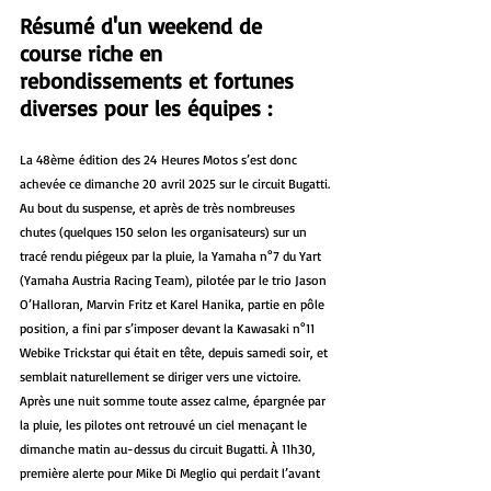
Résumé d'un weekend de 
course riche en 
rebondissements et fortunes 
diverses pour les équipes :
La 48ème édition des 24 Heures Motos s’est donc 
achevée ce dimanche 20 avril 2025 sur le circuit Bugatti.
Au bout du suspense, et après de très nombreuses 
chutes (quelques 150 selon les organisateurs) sur un 
tracé rendu piégeux par la pluie, la Yamaha n°7 du Yart 
(Yamaha Austria Racing Team), pilotée par le trio Jason 
O’Halloran, Marvin Fritz et Karel Hanika, partie en pôle 
position, a fini par s’imposer devant la Kawasaki n°11 
Webike Trickstar qui était en tête, depuis samedi soir, et 
semblait naturellement se diriger vers une victoire.
Après une nuit somme toute assez calme, épargnée par 
la pluie, les pilotes ont retrouvé un ciel menaçant le 
dimanche matin au-dessus du circuit Bugatti. À 11h30, 
première alerte pour Mike Di Meglio qui perdait l’avant 