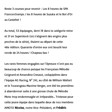
Reste 3 courses pour revenir : Les 8 heures de SPA 
Francorchamps / les 8 heures de Suzuka et le Bol d’Or 
au Castellet !
Au total, 53 équipages, dont 18 dans la catégorie reine 
et 31 en Superstock (où s’alignent des engins plus 
proches de la série), étaient au départ de cette 
48e édition. Quarante d’entre eux ont bouclé leur 
ronde de 24 heures ! Chapeau bas !
Les rares femmes engagées sur l’épreuve n’ont pas eu 
beaucoup de chance puisque les Françaises Mélodie 
Coignard et Amandine Creusot, coéquipières dans 
l’équipe AG Racing, N° 241, au côté de William Wallart 
et le Tourangeau Maxime Verger, ont été les premières 
à abandonner suite à une grosse chute de Mélodie 
Moto trop endommagée et irréparable… Tristesse pour 
cette jeune équipe dans laquelle deux de nos membres 
AMOTO 
Nicolas
, notre Vice-Président, et 
Frédéric