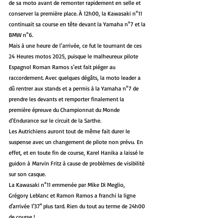
de sa moto avant de remonter rapidement en selle et 
conserver la première place. À 12h00, la Kawasaki n°11 
continuait sa course en tête devant la Yamaha n°7 et la 
BMW n°6.
Mais à une heure de l’arrivée, ce fut le tournant de ces 
24 Heures motos 2025, puisque le malheureux pilote 
Espagnol Roman Ramos s’est fait piéger au 
raccordement. Avec quelques dégâts, la moto leader a 
dû rentrer aux stands et a permis à la Yamaha n°7 de 
prendre les devants et remporter finalement la 
première épreuve du Championnat du Monde 
d’Endurance sur le circuit de la Sarthe.
Les Autrichiens auront tout de même fait durer le 
suspense avec un changement de pilote non prévu. En 
effet, et en toute fin de course, Karel Hanika a laissé le 
guidon à Marvin Fritz à cause de problèmes de visibilité 
sur son casque.
La Kawasaki n°11 emmenée par Mike Di Meglio, 
Grégory Leblanc et Ramon Ramos a franchi la ligne 
d'arrivée 1'37'' plus tard. Rien du tout au terme de 24h00 
de course !