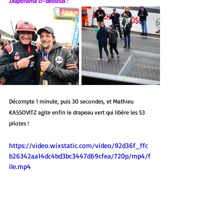
Diaporama ci-dessous :
Décompte 1 minute, puis 30 secondes, et Mathieu 
KASSOVITZ agite enfin le drapeau vert qui libère les 53 
pilotes !
https://video.wixstatic.com/video/92d36f_ffc
b26342aa14dc4bd3bc3447d69cfea/720p/mp4/f
ile.mp4