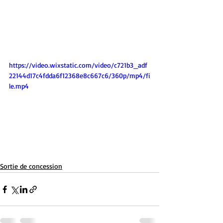
https://video.wixstatic.com/video/c721b3_adf
22144d17c4fdda6f12368e8c667c6/360p/mp4/fi
le.mp4
Sortie de concession