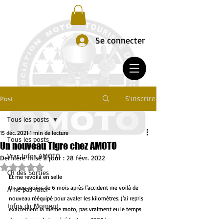
Se connecter
S'inscrire
Post
Tous les posts
15 déc. 2021
1 min de lecture
Tous les posts
Un nouveau Tigre chez AMOTO
Vrac Infos AMOTO
Dernière mise à jour :
28 févr. 2022
Noté NaN étoiles sur 5.
CR des Sorties
Et me revoilà en selle
Un peu moins de 6 mois après l'accident me voilà de 
A ne pas rater
nouveau rééquipé pour avaler les kilomètres. J'ai repris 
Infos du Moment
exactement la même moto, pas vraiment eu le temps 