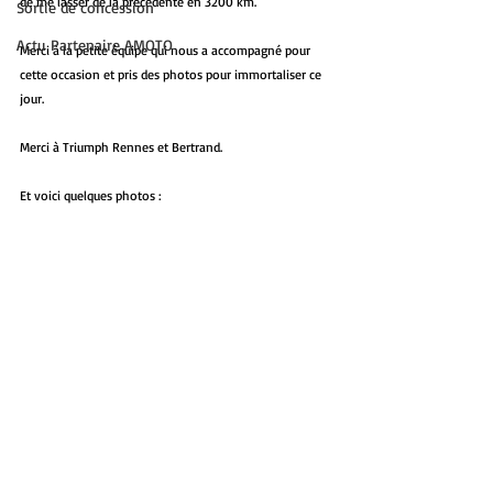
de me lasser de la précédente en 3200 km. 
Sortie de concession
Actu Partenaire AMOTO
Merci à la petite équipe qui nous a accompagné pour 
cette occasion et pris des photos pour immortaliser ce 
jour. 
Merci à Triumph Rennes et Bertrand.
Et voici quelques photos : 