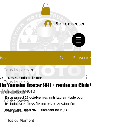
Se connecter
S'inscrire
Post
Tous les posts
28 oct. 2023
2 min de lecture
Tous les posts
Un Yamaha Tracer 9GT+ rentre au Club !
Vrac Infos AMOTO
Noté NaN étoiles sur 5.
En ce samedi 28 octobre, nos amis Laurent (Lolo pour 
CR des Sorties
les intimes) et Chrystèle ont pris possession d'un 
magnifique Tracer 9GT+ flambant neuf (9) ! 
A ne pas rater
Infos du Moment