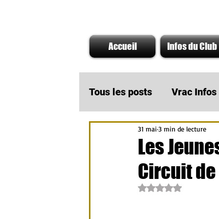
Accueil
Infos du Club
Tous les posts
Vrac Info
31 mai
3 min de lecture
A ne pas rater
Infos
Les Jeunes
Circuit de
Actu Partenaire AMOTO
Noté NaN étoiles su