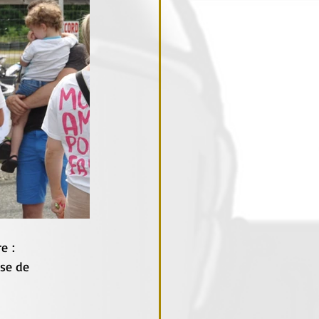
            
se de 