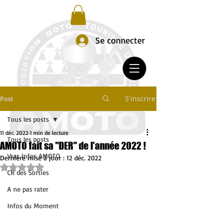
Se connecter
S'inscrire
Post
Tous les posts
11 déc. 2022
1 min de lecture
Tous les posts
AMOTO fait sa "DER" de l'année 2022 !
Vrac Infos AMOTO
Dernière mise à jour :
12 déc. 2022
Noté NaN étoiles sur 5.
CR des Sorties
A ne pas rater
Infos du Moment