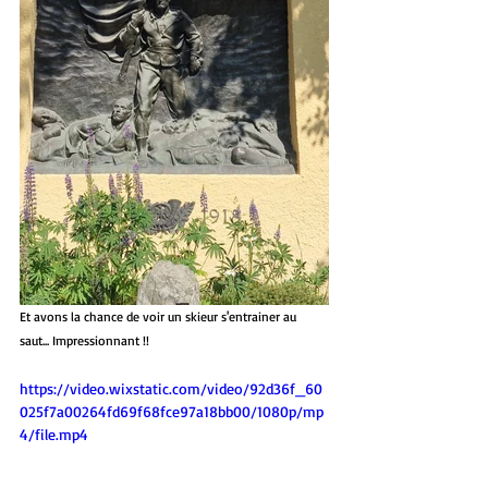
Et avons la chance de voir un skieur s'entrainer au 
saut... Impressionnant !!
https://video.wixstatic.com/video/92d36f_60
025f7a00264fd69f68fce97a18bb00/1080p/mp
4/file.mp4