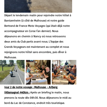
Départ le lendemain matin pour rejoindre notre hôtel à 
Bantzenheim (à côté de Mulhouse) et notre guide 
Bertrand de France Moto Voyages (qui était déjà notre 
accompagnateur en Corse l'an dernier). Nous 
déjeunons en chemin à Nancy où nous retrouvons 
deux amis du Club partis avant nous. L'équipe des 
Grands Voyageurs est maintenant au complet et nous 
rejoignons notre hôtel sans encombre, puis dîner à 
Mulhouse.
Jour 2 de notre voyage : Mulhouse - Arlberg 
(Allemagne) 440km :
 Après un briefing le matin, nous 
prenons la route dès 08h30. Nous déjeunons le midi au 
bord du Lac de Constance, endroit très touristique. 