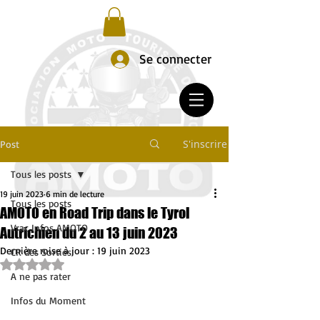
Se connecter
S'inscrire
Post
Tous les posts
19 juin 2023
6 min de lecture
Tous les posts
AMOTO en Road Trip dans le Tyrol
Vrac Infos AMOTO
Autrichien du 2 au 13 juin 2023
Dernière mise à jour :
19 juin 2023
CR des Sorties
Noté NaN étoiles sur 5.
A ne pas rater
Infos du Moment