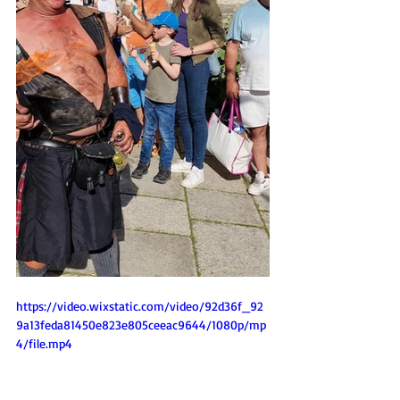
https://video.wixstatic.com/video/92d36f_92
9a13feda81450e823e805ceeac9644/1080p/mp
4/file.mp4