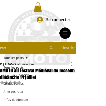
Se connecter
S'inscrire
Post
Tous les posts
15 juil. 2024
3 min de lecture
Tous les posts
AMOTO au Festival Médiéval de Josselin,
Vrac Infos AMOTO
dimanche 14 juillet
Noté NaN étoiles sur 5.
CR des Sorties
A ne pas rater
Infos du Moment