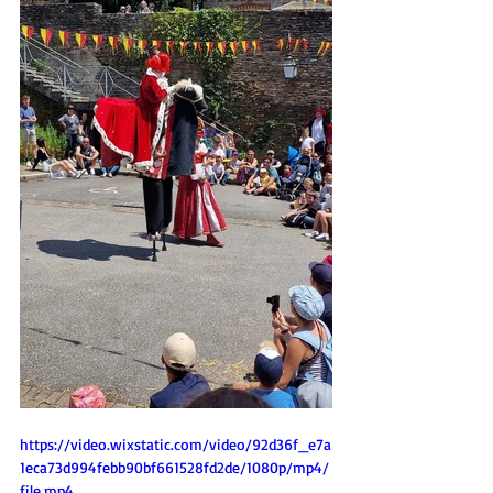
https://video.wixstatic.com/video/92d36f_e7a
1eca73d994febb90bf661528fd2de/1080p/mp4/
file.mp4