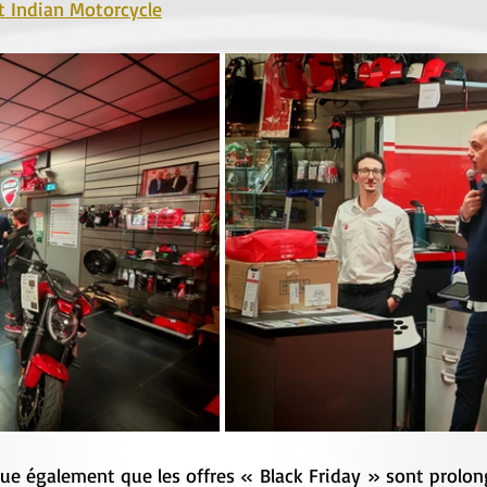
t Indian Motorcycle
que également que les offres « Black Friday » sont prolon