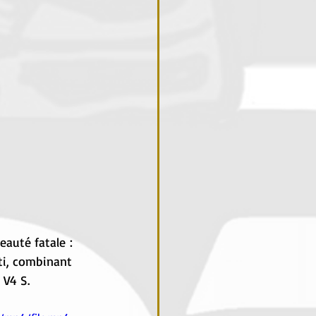
auté fatale : 
ti, combinant 
 V4 S.