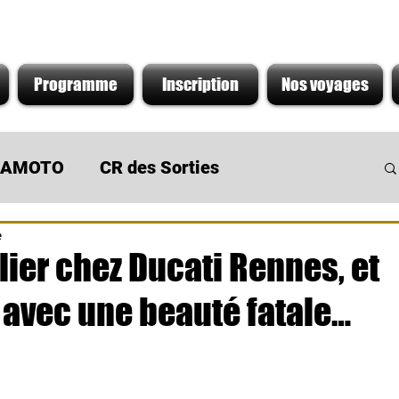
Programme
Inscription
Nos voyages
s AMOTO
CR des Sorties
e
 du Moment
Sortie de concession
lier chez Ducati Rennes, et
 avec une beauté fatale…
r 5.