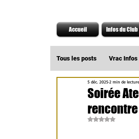
Accueil
Infos du Club
Tous les posts
Vrac Info
5 déc. 2025
2 min de lectur
A ne pas rater
Infos
Soirée Ate
rencontre
Actu Partenaire AMOTO
Noté NaN étoiles su