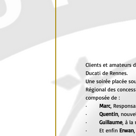
Clients et amateurs 
Ducati de Rennes.
Une soirée placée sous
Régional des concess
composée de :
·       
Marc
, Responsa
·       
Quentin
, nouve
·       
Guillaume
, à l
·       Et enfin 
Erwan