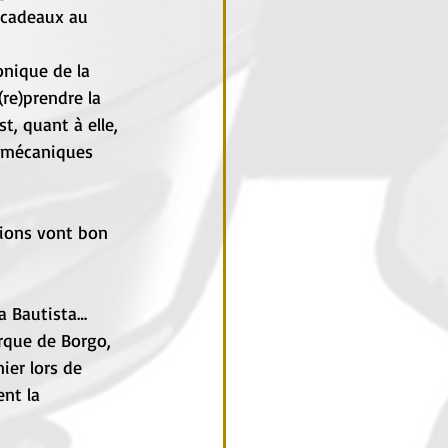
s cadeaux au 
nique de la 
re)prendre la 
, quant à elle, 
 mécaniques 
sions vont bon 
a Bautista…
rque de Borgo, 
ier lors de 
nt la 