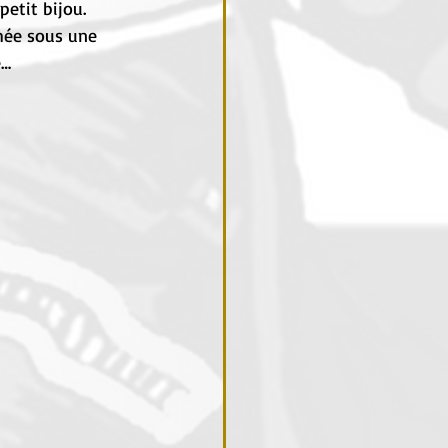
petit bijou.
hée sous une 
e…