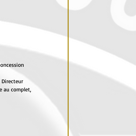
concession 
, Directeur 
e au complet, 