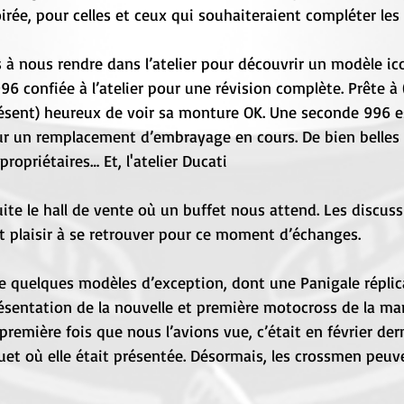
oirée, pour celles et ceux qui souhaiteraient compléter le
à nous rendre dans l’atelier pour découvrir un modèle ico
6 confiée à l’atelier pour une révision complète. Prête à (
résent) heureux de voir sa monture OK. Une seconde 996 est
ur un remplacement d’embrayage en cours. De bien belles
ropriétaires… Et, l'atelier Ducati
te le hall de vente où un buffet nous attend. Les discus
ont plaisir à se retrouver pour ce moment d’échanges.
de quelques modèles d’exception, dont une Panigale réplic
ésentation de la nouvelle et première motocross de la ma
remière fois que nous l’avions vue, c’était en février dern
et où elle était présentée. Désormais, les crossmen peuve