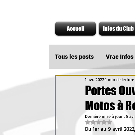
Accueil
Infos du Club
Tous les posts
Vrac Info
1 avr. 2022
1 min de lecture
A ne pas rater
Infos
Portes Ou
Motos à R
Actu Partenaire AMOTO
Dernière mise à jour :
5 avr
Noté NaN étoiles su
Du 1er au 9 avril 2022,