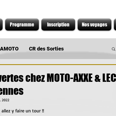
Programme
Inscription
Nos voyages
s AMOTO
CR des Sorties
 du Moment
Sortie de concession
vertes chez MOTO-AXXE & LE
ennes
. 2022
r 5.
 allez y faire un tour !!