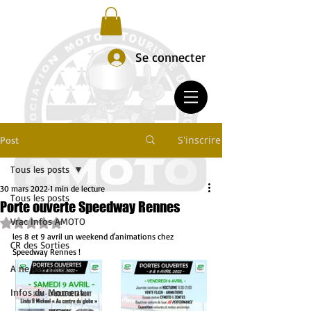
Se connecter
S'inscrire
Post
Tous les posts
30 mars 2022
1 min de lecture
Tous les posts
Porte ouverte Speedway Rennes
Vrac Infos AMOTO
Noté NaN étoiles sur 5.
les 8 et 9 avril un weekend d'animations chez 
CR des Sorties
Speedway Rennes ! 
A ne pas rater
Infos du Moment