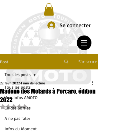
Se connecter
S'inscrire
Post
Tous les posts
22 févr. 2022
1 min de lecture
Tous les posts
Madone des Motards à Porcaro, édition
Vrac Infos AMOTO
2022
Noté NaN étoiles sur 5.
CR des Sorties
A ne pas rater
Infos du Moment