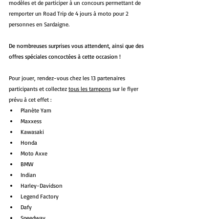
modèles et de participer à un concours permettant de 
remporter un Road Trip de 4 jours à moto pour 2 
personnes en Sardaigne. 
De nombreuses surprises vous attendent, ainsi que des 
offres spéciales concoctées à cette occasion !
Pour jouer, r
endez-vous chez les 13 partenaires 
participants et collectez 
tous les tampons
 sur 
le flyer 
prévu à cet effet :
Planète Yam 
Maxxess 
Kawasaki 
Honda 
Moto Axxe 
BMW 
Indian
Harley-Davidson 
Legend Factory 
Dafy 
Speedway 