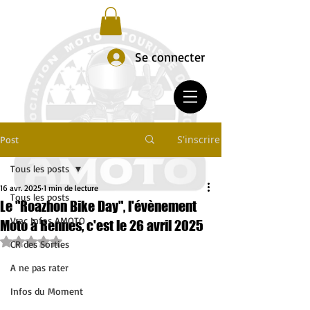
Se connecter
S'inscrire
Post
Tous les posts
16 avr. 2025
1 min de lecture
Tous les posts
Le "Roazhon Bike Day", l'évènement
Vrac Infos AMOTO
Moto à Rennes, c'est le 26 avril 2025
Noté NaN étoiles sur 5.
CR des Sorties
A ne pas rater
Infos du Moment