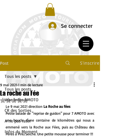
Se connecter
S'inscrire
Post
Tous les posts
9 mai 2021
1 min de lecture
Tous les posts
La roche au Fée
Vrac Infos AMOTO
Noté NaN étoiles sur 5.
Le 9 mai 2021 direction 
La Roche au fées
CR des Sorties
Petite balade de "reprise de guidon" pour 7 AMOTO avec 
une boucle d'une centaine de kilomètres qui nous a 
A ne pas rater
emmené vers la Roche aux Fées, puis au Château des 
Infos du Moment
Pères à Piré/Seiche. Une petite mousse pour terminer !!!