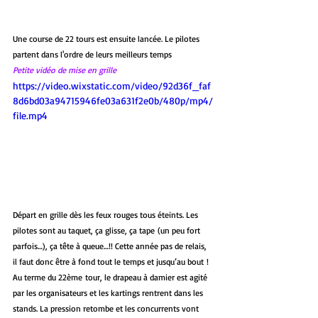
Une course de 22 tours est ensuite lancée. Le pilotes 
partent dans l'ordre de leurs meilleurs temps 
Petite vidéo de mise en grille
https://video.wixstatic.com/video/92d36f_faf
8d6bd03a94715946fe03a631f2e0b/480p/mp4/
file.mp4
Départ en grille dès les feux rouges tous éteints. Les 
pilotes sont au taquet, ça glisse, ça tape (un peu fort 
parfois…), ça tête à queue…!! Cette année pas de relais, 
il faut donc être à fond tout le temps et jusqu’au bout !
Au terme du 22ème tour, le drapeau à damier est agité 
par les organisateurs et les kartings rentrent dans les 
stands. La pression retombe et les concurrents vont 