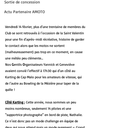
Sortie de concession
Actu Partenaire AMOTO
Vendredi 14 février, plus d’une trentaine de membres du 
Club se sont retrouvés à l’occasion de la Saint Valentin 
pour une fin d’après-midi récréative, histoire de garder 
le contact alors que les motos ne sortent 
(malheureusement) pas trop en ce moment, en cause 
une météo peu clémente…
Nos 
G
entils 
O
rganisateurs Yannick et Geneviève 
avaient convié l’effectif à 17h30 qui d’un côté au 
Karting de Cap Malo pour les amateurs de vitesse, qui 
de l’autre au Bowling de la Mézière pour taper de la 
quille !
Côté Karting :
Cette année, nous sommes un peu 
moins nombreux, seulement 14 pilotes et une 
"supportrice photographe" en bord de piste, Nathalie. 
Ce n’est donc pas un mode challenge en équipe de 
deux qui nous attend mais un mode purement « Grand 