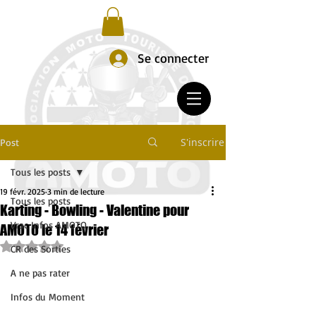
Se connecter
S'inscrire
Post
Tous les posts
19 févr. 2025
3 min de lecture
Tous les posts
Karting - Bowling - Valentine pour
Vrac Infos AMOTO
AMOTO le 14 février
Noté NaN étoiles sur 5.
CR des Sorties
A ne pas rater
Infos du Moment