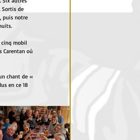
 Six autres 
 Sortis de 
, puis notre 
uits. 
 cinq mobil 
s Carentan où 
 un chant de « 
us en ce 18 