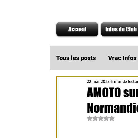
Accueil
Infos du Club
Tous les posts
Vrac Info
22 mai 2023
5 min de lectu
A ne pas rater
Infos
AMOTO sur
Normandie
Actu Partenaire AMOTO
Noté NaN étoiles su