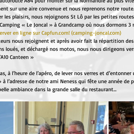
autoroute A84 pour monter sur la Normandie au plus vite.
ent sur une aire convenue et nous reprenons notre route.
r les plaisirs, nous rejoignons St Lô par les petites routes
le Camping « Le Joncal » à Grandcamp où nous dormons 3 n
erver en ligne sur Capfun.com! (camping-joncal.com)
eurs nous rejoignent et après avoir fait la répartition des
 loués, et déchargé nos motos, nous nous dirigeons ver
’A10 Canteen »
 à l’heure de l’apéro, de lever nos verres et d’entonner
 à l’adresse de notre ami Neness qui fête une année de pl
elle ambiance dans la grande salle du restaurant…