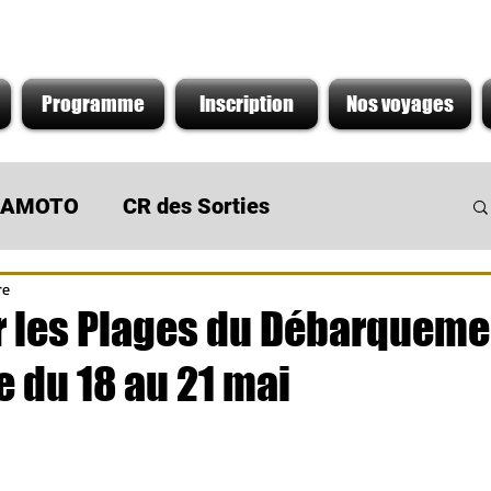
Programme
Inscription
Nos voyages
s AMOTO
CR des Sorties
re
 du Moment
Sortie de concession
 les Plages du Débarqueme
 du 18 au 21 mai
r 5.