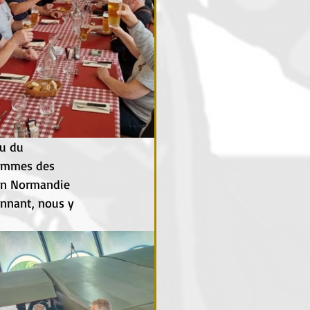
u du 
hommes des 
en Normandie 
onnant, nous y 