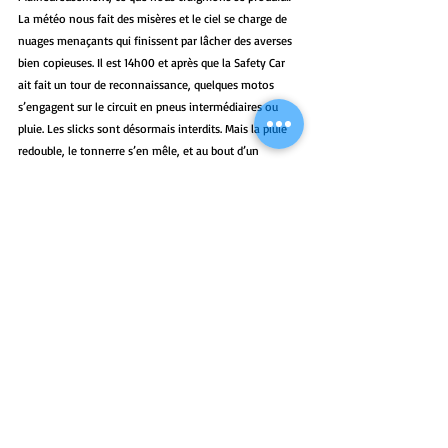
La météo nous fait des misères et le ciel se charge de 
nuages menaçants qui finissent par lâcher des averses 
bien copieuses. Il est 14h00 et après que la Safety Car 
ait fait un tour de reconnaissance, quelques motos 
s’engagent sur le circuit en pneus intermédiaires ou 
pluie. Les slicks sont désormais interdits. Mais la pluie 
redouble, le tonnerre s’en mêle, et au bout d’un 
moment la direction du circuit interrompt la session.
Seuls deux vaillants et tenaces pilotes décident de 
rester en espérant une accalmie.
A 15h30, tout est rangé et les motos de Loïc chargées 
dans son camion. Une petite bière avant de se quitter, 
c’est la coutume et chacun reprend la route vers son 
domicile avec un goût d’inachevé !! Nous ne sommes 
pas les seuls à avoir pris cette décision, et le paddock se 