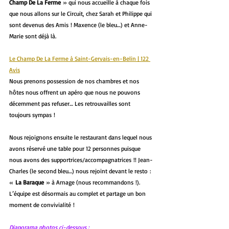
Champ De La Ferme
 » qui nous accueille à chaque fois 
que nous allons sur le Circuit, chez Sarah et Philippe qui 
sont devenus des Amis ! Maxence (le bleu…) et Anne-
Marie sont déjà là.
Le Champ De La Ferme à Saint-Gervais-en-Belin | 122 
Avis
Nous prenons possession de nos chambres et nos 
hôtes nous offrent un apéro que nous ne pouvons 
décemment pas refuser… Les retrouvailles sont 
toujours sympas !
Nous rejoignons ensuite le restaurant dans lequel nous 
avons réservé une table pour 12 personnes puisque 
nous avons des supportrices/accompagnatrices !! Jean-
Charles (le second bleu…) nous rejoint devant le resto : 
« 
La Baraque
 » à Arnage (nous recommandons !). 
L’équipe est désormais au complet et partage un bon 
moment de convivialité !
Diaporama photos ci-dessous :