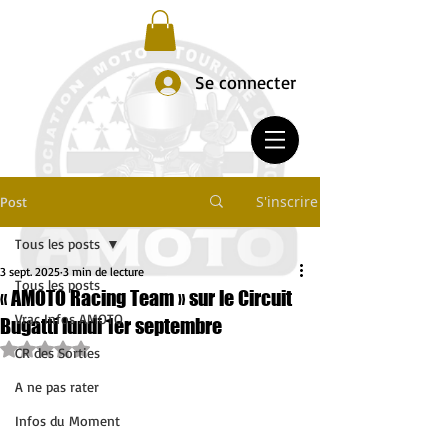
Se connecter
S'inscrire
Post
Tous les posts
3 sept. 2025
3 min de lecture
Tous les posts
« AMOTO Racing Team » sur le Circuit
Vrac Infos AMOTO
Bugatti lundi 1er septembre
Noté NaN étoiles sur 5.
CR des Sorties
A ne pas rater
Infos du Moment