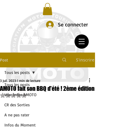
Se connecter
S'inscrire
Post
Tous les posts
3 juil. 2023
1 min de lecture
Tous les posts
AMOTO fait son BBQ d'été ! 2ème édition
Vrac Infos AMOTO
Noté NaN étoiles sur 5.
CR des Sorties
A ne pas rater
Infos du Moment