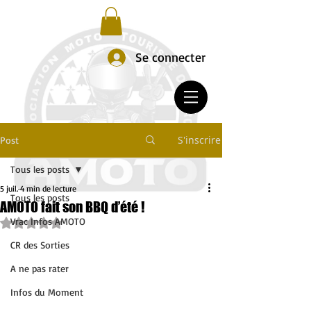
Se connecter
S'inscrire
Post
Tous les posts
5 juil.
4 min de lecture
Tous les posts
AMOTO fait son BBQ d’été !
Vrac Infos AMOTO
Noté NaN étoiles sur 5.
CR des Sorties
A ne pas rater
Infos du Moment