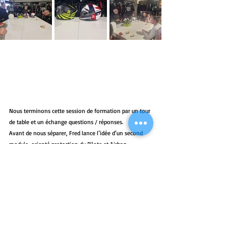
Nous terminons cette session de formation par un tour 
de table et un échange questions / réponses.
Avant de nous séparer, Fred lance l’idée d’un second 
module, orienté protection du Pilote et Airbag. 
Convaincus de l’intérêt du produit, ce sujet est ô 
combien intéressant pour tenter d’y voir un peu plus 
clair sur une offre marché pléthorique dans laquelle 
nous pouvons avoir du mal à nous y retrouver. 
L’ensemble des participants manifeste son intérêt pour 
cette idée. Nous tenterons de la planifier en deuxième 
partie de saison.