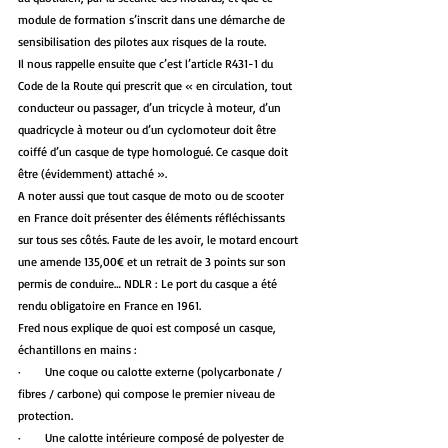
module de formation s’inscrit dans une démarche de 
sensibilisation des pilotes aux risques de la route. 
Il nous rappelle ensuite que c’est l’article R431-1 du 
Code de la Route qui prescrit que « en circulation, tout 
conducteur ou passager, d’un tricycle à moteur, d’un 
quadricycle à moteur ou d’un cyclomoteur doit être 
coiffé d’un casque de type homologué. Ce casque doit 
être (évidemment) attaché ». 
A noter aussi que tout casque de moto ou de scooter 
en France doit présenter des éléments réfléchissants 
sur tous ses côtés. Faute de les avoir, le motard encourt 
une amende 135,00€ et un retrait de 3 points sur son 
permis de conduire… NDLR : Le port du casque a été 
rendu obligatoire en France en 1961.
Fred nous explique de quoi est composé un casque, 
échantillons en mains :
·        Une coque ou calotte externe (polycarbonate / 
fibres / carbone) qui compose le premier niveau de 
protection. 
·        Une calotte intérieure composé de polyester de 