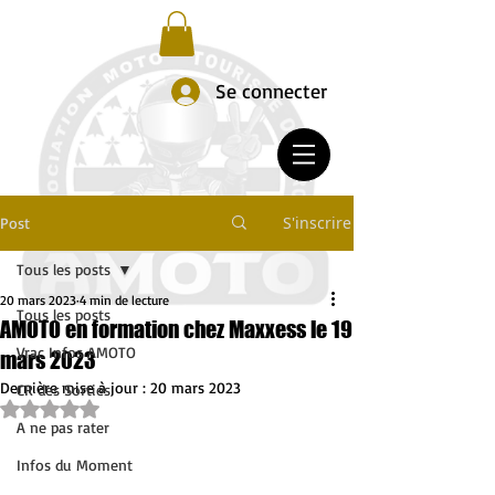
Se connecter
S'inscrire
Post
Tous les posts
20 mars 2023
4 min de lecture
Tous les posts
AMOTO en formation chez Maxxess le 19
Vrac Infos AMOTO
mars 2023
Dernière mise à jour :
20 mars 2023
CR des Sorties
Noté NaN étoiles sur 5.
A ne pas rater
Infos du Moment