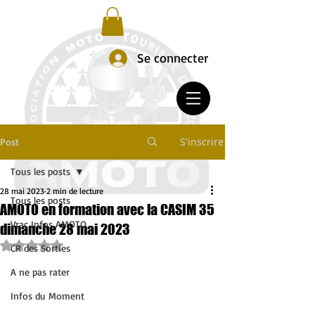
Se connecter
S'inscrire
Post
Tous les posts
28 mai 2023
2 min de lecture
Tous les posts
AMOTO en formation avec la CASIM 35
Vrac Infos AMOTO
dimanche 28 mai 2023
Noté NaN étoiles sur 5.
CR des Sorties
A ne pas rater
Infos du Moment