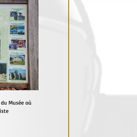
e du Musée où 
iste