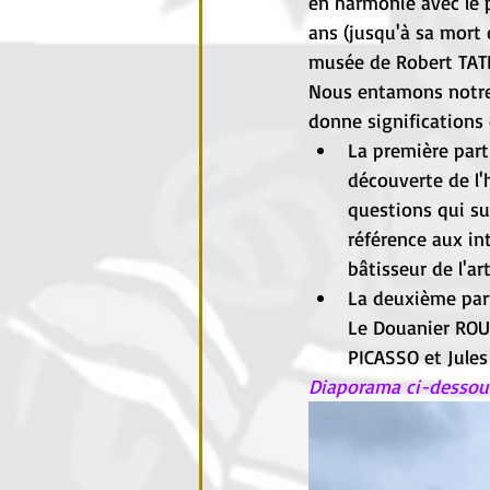
en harmonie avec le p
ans (jusqu'à sa mort 
musée de Robert TAT
Nous entamons notre v
donne significations 
La première part
découverte de l'h
questions qui sur
référence aux in
bâtisseur de l'ar
La
 d
euxième part
Le Douanier ROU
PICASSO et Jule
Diaporama ci-dessous