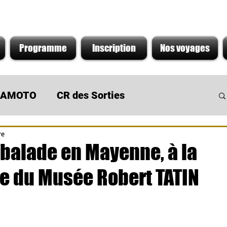
Programme
Inscription
Nos voyages
s AMOTO
CR des Sorties
re
 du Moment
Sortie de concession
balade en Mayenne, à la
e du Musée Robert TATIN
r 5.