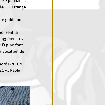
alise pendant 21 
e, l'« Étrange 
tre guide nous 
olisent la 
suggèrent les 
 l'Epine font 
a vocation de 
André BRETON - 
 -... Pablo 