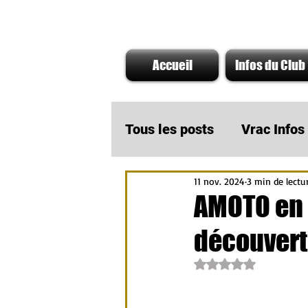
Accueil
Infos du Club
Tous les posts
Vrac Info
11 nov. 2024
3 min de lectu
A ne pas rater
Infos
AMOTO en 
découvert
Actu Partenaire AMOTO
Noté NaN étoiles su