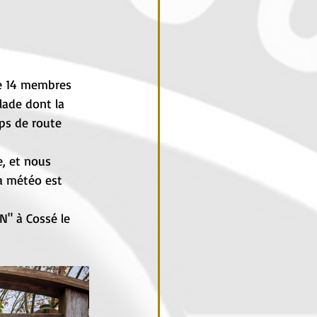
ue 14 membres 
ade dont la 
ps de route 
, et nous 
a météo est 
N" à Cossé le 