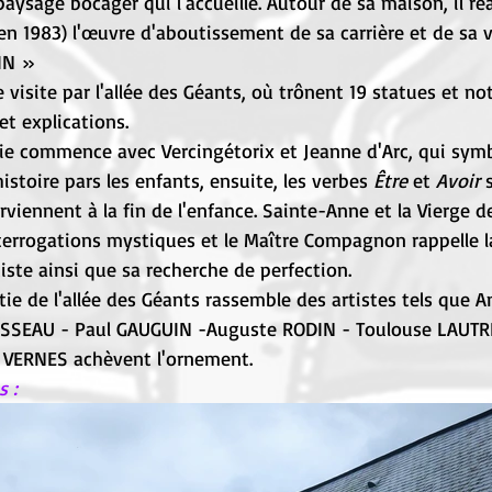
aysage bocager qui l'accueille. Autour de sa maison, il ré
en 1983) l'œuvre d'aboutissement de sa carrière et de sa vi
IN »
isite par l'allée des Géants, où trônent 19 statues et no
et explications. 
ie commence avec Vercingétorix et Jeanne d'Arc, qui symb
istoire pars les enfants, ensuite, les verbes 
Être
 et 
Avoir
 
viennent à la fin de l'enfance. Sainte-Anne et la Vierge de
terrogations mystiques et le Maître Compagnon rappelle l
tiste ainsi que sa recherche de perfection.
ie de l'allée des Géants rassemble des artistes tels que 
SSEAU - Paul GAUGUIN -Auguste RODIN - Toulouse LAUTREC
s VERNES achèvent l'ornement.
 :