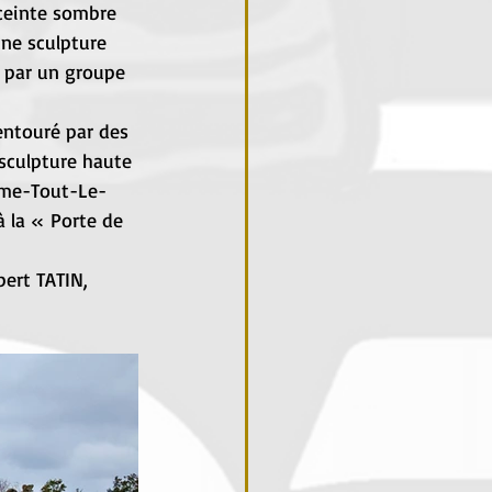
ceinte sombre 
ne sculpture 
 par un groupe 
entouré par des 
sculpture haute 
Dame-Tout-Le-
à la « Porte de 
bert TATIN, 