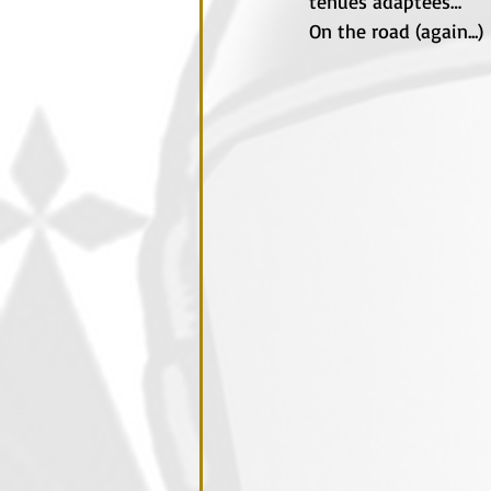
tenues adaptées…
On the road (again...)