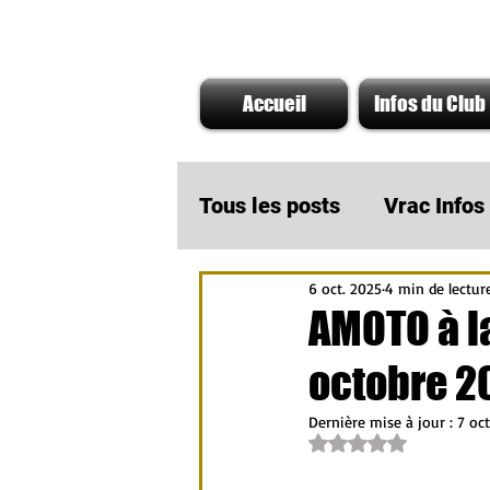
Accueil
Infos du Club
Tous les posts
Vrac Info
6 oct. 2025
4 min de lectur
A ne pas rater
Infos
AMOTO à l
octobre 2
Actu Partenaire AMOTO
Dernière mise à jour :
7 oct
Noté NaN étoiles su