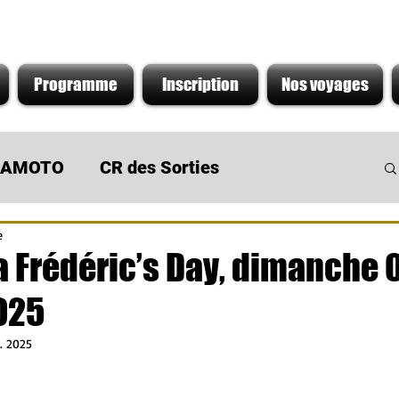
Programme
Inscription
Nos voyages
s AMOTO
CR des Sorties
e
 du Moment
Sortie de concession
a Frédéric’s Day, dimanche 
025
. 2025
r 5.